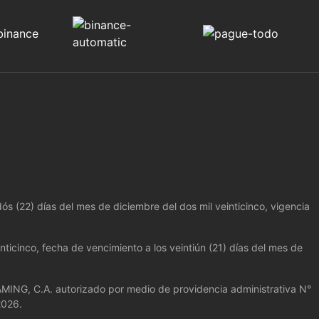
 (22) días del mes de diciembre del dos mil veinticinco, vigencia
ticinco, fecha de vencimiento a los veintiún (21) días del mes de
MING, C.A. autorizado por medio de providencia administrativa N°
2026.