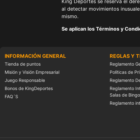
King Deportes se reserva el derec
al detectar movimientos inusuale
mismo.
Se aplican los Términos y Condi
INFORMACIÓN GENERAL
REGLAS Y 
Tienda de puntos
Reglamento Ge
Misión y Visión Empresarial
Políticas de P
Juego Responsable
Reglamento De
Bonos de KingDeportes
Reglamento In
Salas de Bing
FAQ´S
Reglamento int